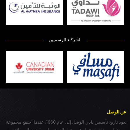
الشركاء الرسميين
عن الوصل
يعود تاريخ تأسيس نادي الوصل إلى عام 1960، عندما اجتمع مجموعة
من شباب بمنطقة زعبيل في منزل المغفور له بخيت سالم، واتفقوا