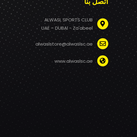
اتصل بنا
ALWASL SPORTS CLUB
UAE – DUBAI - Za'abeel
alwaslstore@alwaslsc.ae
www.alwaslsc.ae