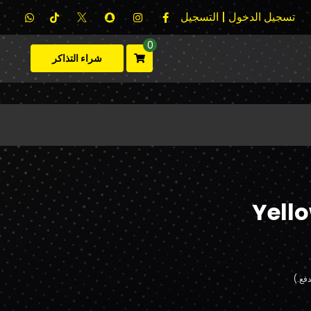
تسجيل الدخول | التسجيل
0
شراء التذاكر
Yell
فع.)