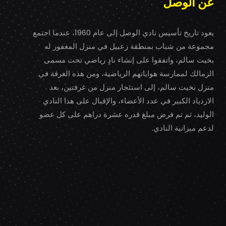
عن الوصل
يعود تاريخ تأسيس نادي الوصل إلى عام 1960، عندما اجتمع
مجموعة من شباب بمنطقة زعبيل في منزل المغفور له
بخيت سالم، واتفقوا على إنشاء نادٍ رياضي تحت مسمى
الزمالك لممارسة هواياتهم الرياضية، ومن هذه الغرفة في
منزل بخيت سالم، إلى استئجار منزل من غرفتين، بعد
الازدياد الكبير في عدد الأعضاء، والإقبال على هذا النادي
الوليد، ثم تم فرض مبلغ قدره عشرة دراهم على كل عضو
لدعم ميزانية النادي.