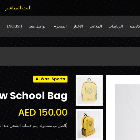
البث المباشر
اديمية
الرياضات
الملاعب
الأخبار
المتجر
تواصل معنا
ENGLISH
Al Wasl Sports
ow School Bag
AED 150.00
(الضرائب مشمولة. يتم حساب الشحن عند الد