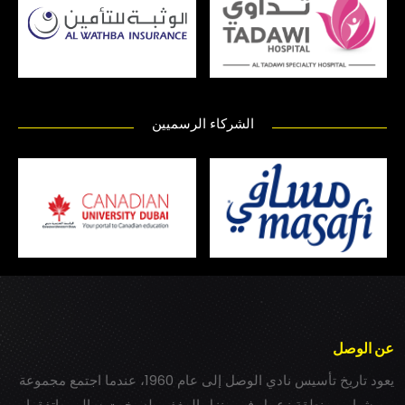
الشركاء الرسميين
عن الوصل
يعود تاريخ تأسيس نادي الوصل إلى عام 1960، عندما اجتمع مجموعة
من شباب بمنطقة زعبيل في منزل المغفور له بخيت سالم، واتفقوا