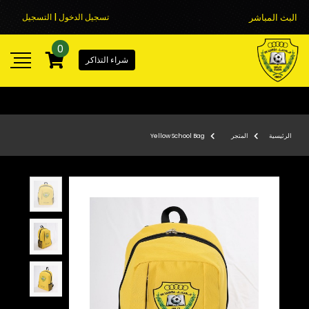
البث المباشر
تسجيل الدخول | التسجيل
0
شراء التذاكر
الرئيسية
المتجر
Yellow School Bag