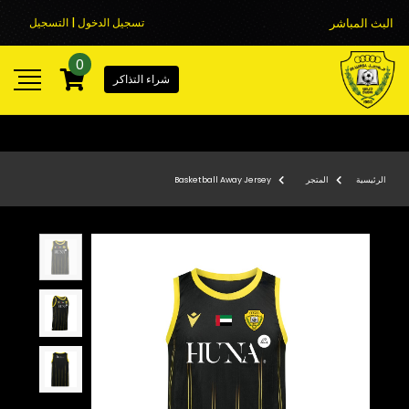
البث المباشر
تسجيل الدخول | التسجيل
0
شراء التذاكر
الرئيسية
المتجر
Basketball Away Jersey