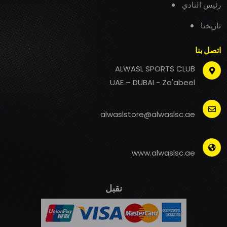
رئيس النادي
تاريخنا
اتصل بنا
ALWASL SPORTS CLUB
UAE – DUBAI - Za'abeel
alwaslstore@alwaslsc.ae
www.alwaslsc.ae
نقبل