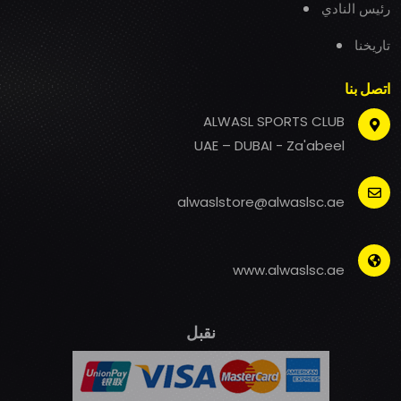
رئيس النادي
تاريخنا
اتصل بنا
ALWASL SPORTS CLUB
UAE – DUBAI - Za'abeel
alwaslstore@alwaslsc.ae
www.alwaslsc.ae
نقبل