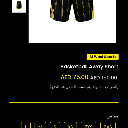
Al Wasl Sports
Basketball Away Short
AED 75.00
AED 150.00
(الضرائب مشمولة. يتم حساب الشحن عند الدفع.)
مقاس
L
M
S
XS
2XS
3XS