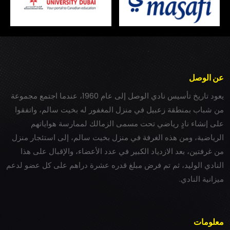
عن الوصل
يعود تاريخ تأسيس نادي الوصل إلى عام 1960، عندما اجتمع مجموعة
من شباب بمنطقة زعبيل في منزل المغفور له بخيت سالم، واتفقوا
على إنشاء نادٍ رياضي تحت مسمى الزمالك لممارسة هواياتهم
الرياضية، ومن هذه الغرفة في منزل بخيت سالم، إلى استئجار منزل
من غرفتين، بعد الازدياد الكبير في عدد الأعضاء، والإقبال على هذا
النادي الوليد، ثم تم فرض مبلغ قدره عشرة دراهم على كل عضو لدعم
ميزانية النادي.
معلومات