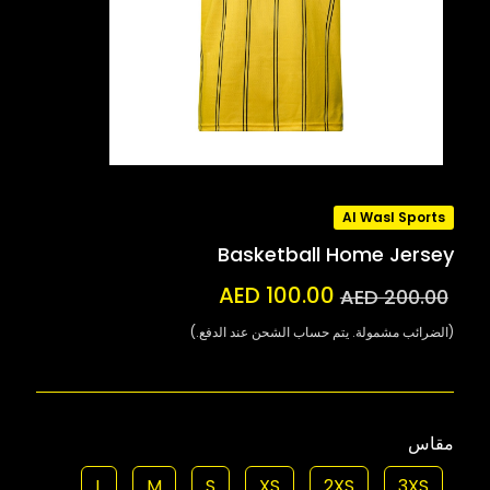
Al Wasl Sports
Basketball Home Jersey
AED 100.00
AED 200.00
(الضرائب مشمولة. يتم حساب الشحن عند الدفع.)
مقاس
L
M
S
XS
2XS
3XS