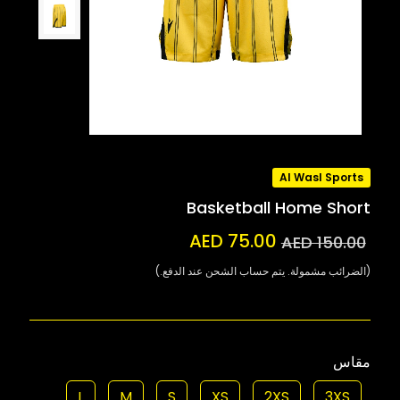
Al Wasl Sports
Basketball Home Short
AED 75.00
AED 150.00
(الضرائب مشمولة. يتم حساب الشحن عند الدفع.)
مقاس
L
M
S
XS
2XS
3XS