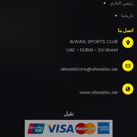
رئيس النادي
تاريخنا
اتصل بنا
ALWASL SPORTS CLUB
UAE – DUBAI - Za'abeel
alwaslstore@alwaslsc.ae
www.alwaslsc.ae
نقبل