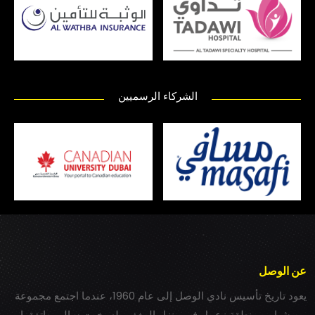
الشركاء الرسميين
عن الوصل
يعود تاريخ تأسيس نادي الوصل إلى عام 1960، عندما اجتمع مجموعة
من شباب بمنطقة زعبيل في منزل المغفور له بخيت سالم، واتفقوا