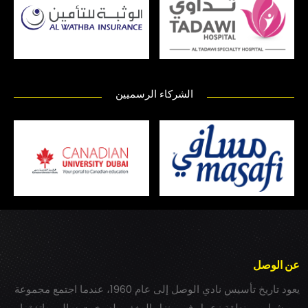
الشركاء الرسميين
عن الوصل
يعود تاريخ تأسيس نادي الوصل إلى عام 1960، عندما اجتمع مجموعة
من شباب بمنطقة زعبيل في منزل المغفور له بخيت سالم، واتفقوا