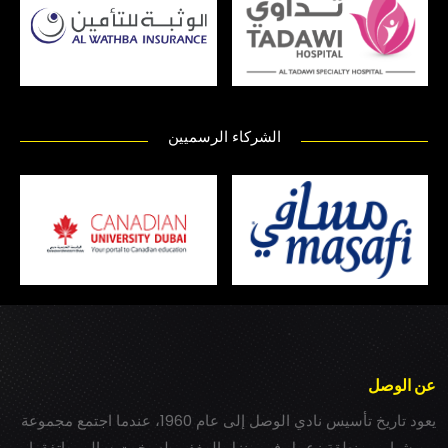
الشركاء الرسميين
عن الوصل
يعود تاريخ تأسيس نادي الوصل إلى عام 1960، عندما اجتمع مجموعة
من شباب بمنطقة زعبيل في منزل المغفور له بخيت سالم، واتفقوا