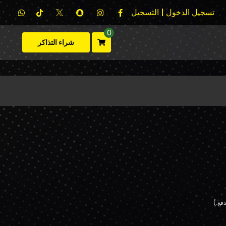
تسجيل الدخول | التسجيل
0
شراء التذاكر
فع.)