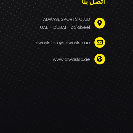
اتصل بنا
ALWASL SPORTS CLUB
UAE – DUBAI - Za'abeel
alwaslstore@alwaslsc.ae
www.alwaslsc.ae