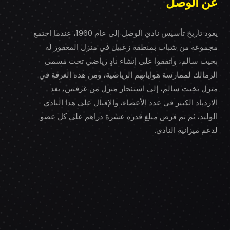
عن الوصل
يعود تاريخ تأسيس نادي الوصل إلى عام 1960، عندما اجتمع
مجموعة من شباب بمنطقة زعبيل في منزل المغفور له
بخيت سالم، واتفقوا على إنشاء نادٍ رياضي تحت مسمى
الزمالك لممارسة هواياتهم الرياضية، ومن هذه الغرفة في
منزل بخيت سالم، إلى استئجار منزل من غرفتين، بعد
الازدياد الكبير في عدد الأعضاء، والإقبال على هذا النادي
الوليد، ثم تم فرض مبلغ قدره عشرة دراهم على كل عضو
لدعم ميزانية النادي.