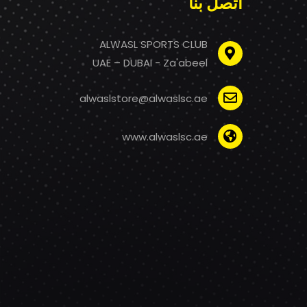
اتصل بنا
ALWASL SPORTS CLUB
UAE – DUBAI - Za'abeel
alwaslstore@alwaslsc.ae
www.alwaslsc.ae