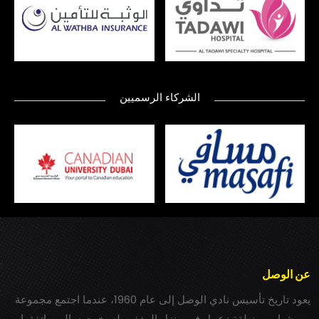
الشركاء الرسميين
عن الوصل
يعود تاريخ تأسيس نادي الوصل إلى عام 1960، عندما اجتمع مجموعة
من شباب بمنطقة زعبيل في منزل المغفور له بخيت سالم، واتفقوا