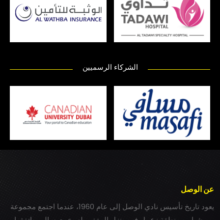
الشركاء الرسميين
عن الوصل
يعود تاريخ تأسيس نادي الوصل إلى عام 1960، عندما اجتمع مجموعة
من شباب بمنطقة زعبيل في منزل المغفور له بخيت سالم، واتفقوا