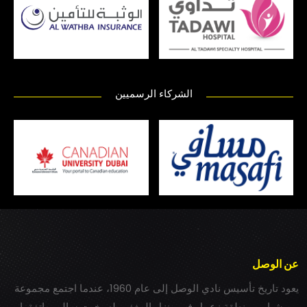
الشركاء الرسميين
عن الوصل
يعود تاريخ تأسيس نادي الوصل إلى عام 1960، عندما اجتمع مجموعة
من شباب بمنطقة زعبيل في منزل المغفور له بخيت سالم، واتفقوا