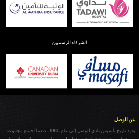
الشركاء الرسميين
عن الوصل
يعود تاريخ تأسيس نادي الوصل إلى عام 1960، عندما اجتمع مجموعة
من شباب بمنطقة زعبيل في منزل المغفور له بخيت سالم، واتفقوا