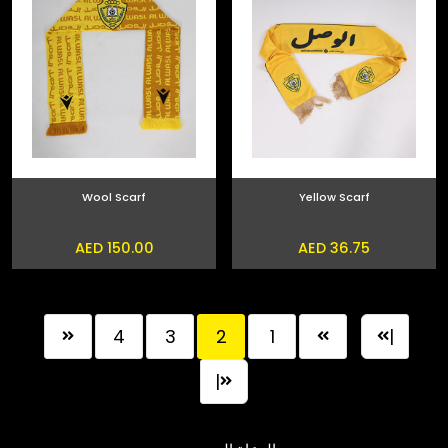
Wool Scarf
Yellow Scarf
AED 150.00
AED 36.75
4
3
2
1
|
|