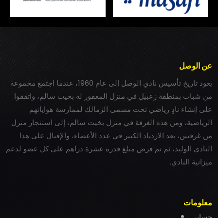
عن الوصل
يعود تاريخ تأسيس نادي الوصل إلى عام 1960، عندما اجتمع مجموعة
من شباب بمنطقة زعبيل في منزل المغفور له بخيت سالم، واتفقوا
على إنشاء نادٍ رياضي تحت مسمى الزمالك لممارسة هواياتهم
الرياضية، ومن هذه الغرفة في منزل بخيت سالم، إلى استئجار منزل
من غرفتين، بعد الازدياد الكبير في عدد الأعضاء، والإقبال على هذا
النادي الوليد، ثم تم فرض مبلغ قدره عشرة دراهم على كل عضو لدعم
ميزانية النادي.
معلومات
حسابي