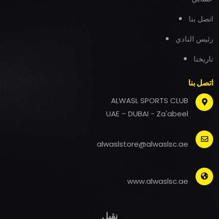
اتصل بنا
رئيس النادي
تاريخنا
اتصل بنا
ALWASL SPORTS CLUB
UAE – DUBAI - Za'abeel
alwaslstore@alwaslsc.ae
www.alwaslsc.ae
نقبل