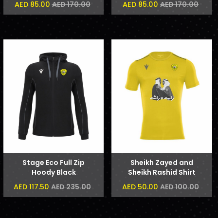
AED 85.00
AED 85.00
AED 170.00
AED 170.00
Stage Eco Full Zip
Sheikh Zayed and
Hoody Black
Sheikh Rashid Shirt
AED 117.50
AED 50.00
AED 235.00
AED 100.00