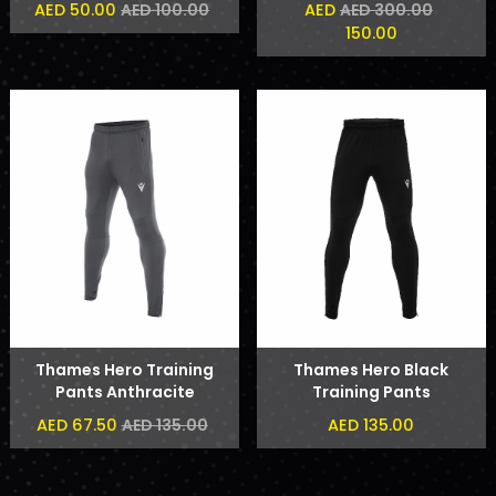
AED 50.00
AED
AED 100.00
AED 300.00
150.00
Thames Hero Training
Thames Hero Black
Pants Anthracite
Training Pants
AED 67.50
AED 135.00
AED 135.00