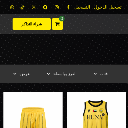
تسجيل الدخول | التسجيل
0
شراء التذاكر
فئات
الفرز بواسطة:
عرض: