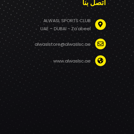
اتصل بنا
ALWASL SPORTS CLUB
UAE – DUBAI - Za'abeel
alwaslstore@alwaslsc.ae
www.alwaslsc.ae