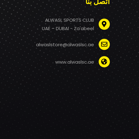
اتصل بنا
ALWASL SPORTS CLUB
UAE – DUBAI - Za'abeel
alwaslstore@alwaslsc.ae
www.alwaslsc.ae