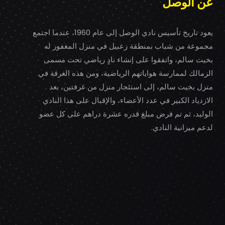
عن الوصل
يعود تاريخ تأسيس نادي الوصل إلى عام 1960، عندما اجتمع
مجموعة من شباب بمنطقة زعبيل في منزل المغفور له
بخيت سالم، واتفقوا على إنشاء نادٍ رياضي تحت مسمى
الزمالك لممارسة هواياتهم الرياضية، ومن هذه الغرفة في
منزل بخيت سالم، إلى استئجار منزل من غرفتين، بعد
الازدياد الكبير في عدد الأعضاء، والإقبال على هذا النادي
الوليد، ثم تم فرض مبلغ قدره عشرة دراهم على كل عضو
لدعم ميزانية النادي.