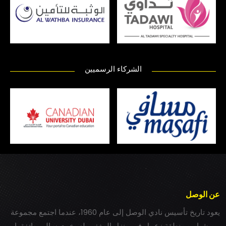
الشركاء الرسميين
عن الوصل
يعود تاريخ تأسيس نادي الوصل إلى عام 1960، عندما اجتمع مجموعة
من شباب بمنطقة زعبيل في منزل المغفور له بخيت سالم، واتفقوا