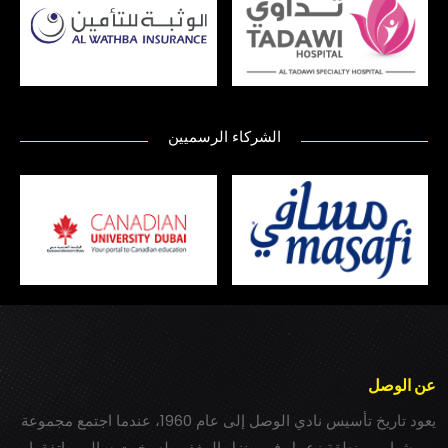
الشركاء الرسميين
عن الوصل
يعود تاريخ تأسيس نادي الوصل إلى عام 1960، عندما اجتمع مجموعة
من شباب بمنطقة زعبيل في منزل المغفور له بخيت سالم، واتفقوا