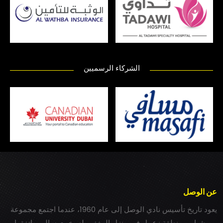
الشركاء الرسميين
عن الوصل
يعود تاريخ تأسيس نادي الوصل إلى عام 1960، عندما اجتمع مجموعة
من شباب بمنطقة زعبيل في منزل المغفور له بخيت سالم، واتفقوا