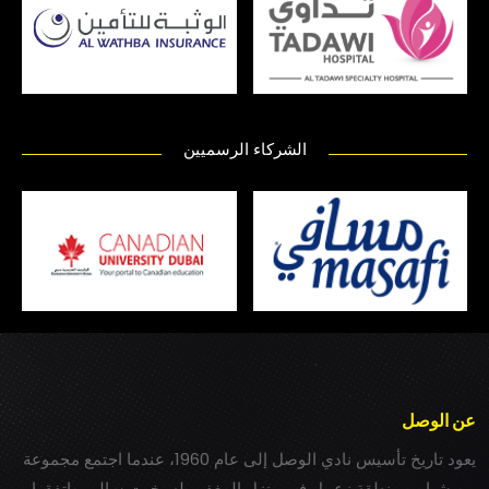
الشركاء الرسميين
عن الوصل
يعود تاريخ تأسيس نادي الوصل إلى عام 1960، عندما اجتمع مجموعة
من شباب بمنطقة زعبيل في منزل المغفور له بخيت سالم، واتفقوا