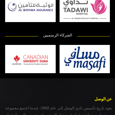
الشركاء الرسميين
عن الوصل
يعود تاريخ تأسيس نادي الوصل إلى عام 1960، عندما اجتمع مجموعة
من شباب بمنطقة زعبيل في منزل المغفور له بخيت سالم، واتفقوا