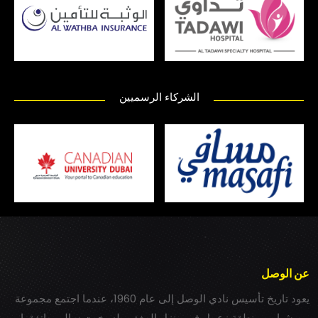
الشركاء الرسميين
عن الوصل
يعود تاريخ تأسيس نادي الوصل إلى عام 1960، عندما اجتمع مجموعة
من شباب بمنطقة زعبيل في منزل المغفور له بخيت سالم، واتفقوا