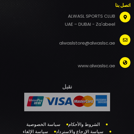
اتصل بنا
ALWASL SPORTS CLUB
UAE – DUBAI - Za'abeel
alwaslstore@alwaslsc.ae
www.alwaslsc.ae
نقبل
الشروط والأحكام
سياسة الخصوصية
سياسة الإرجاع والاسترداد
سياسة الإلغاء