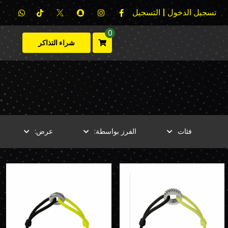
تسجيل الدخول | التسجيل
0
شراء التذاكر
فئات
الفرز بواسطة:
عرض: