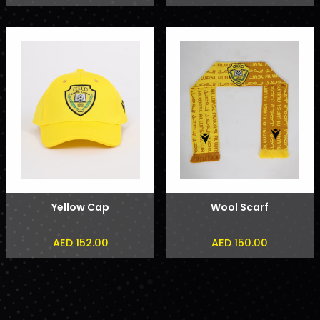
Yellow Cap
Wool Scarf
AED 152.00
AED 150.00