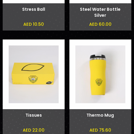
Stress Ball
Steel Water Bottle
Silver
AED 10.50
AED 60.00
Tissues
Thermo Mug
AED 22.00
AED 75.60