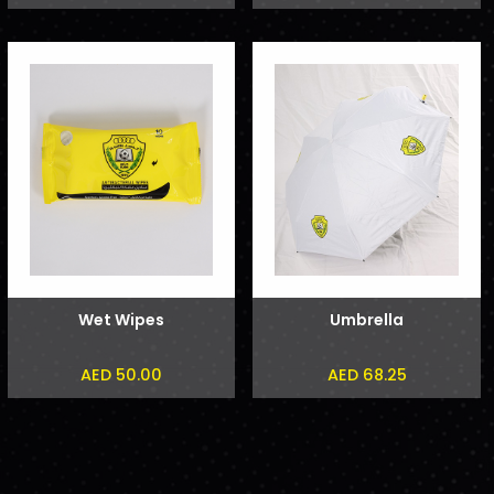
Wet Wipes
Umbrella
AED 50.00
AED 68.25