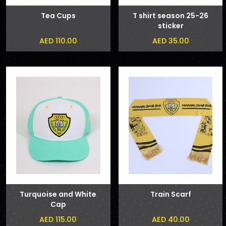
Tea Cups
T shirt season 25-26
sticker
AED 110.00
AED 35.00
Turquoise and White
Train Scarf
Cap
AED 115.00
AED 40.00