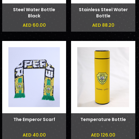
Steel Water Bottle
Stainless Steel Water
Black
Bottle
AED 60.00
AED 88.20
The Emperor Scarf
Temperature Bottle
AED 40.00
AED 126.00