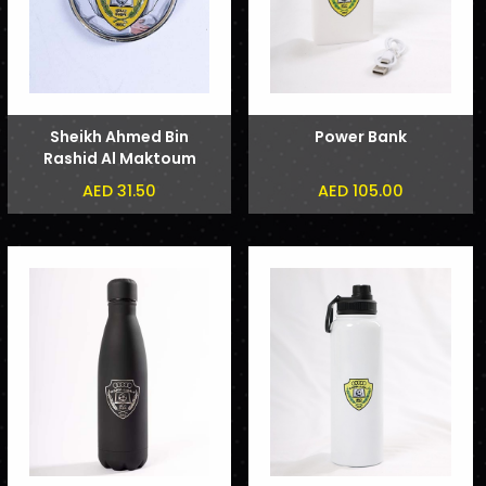
Sheikh Ahmed Bin
Power Bank
Rashid Al Maktoum
and Sheikh Hamdan
AED 31.50
AED 105.00
bin Mohammed bin
Rashid Al Maktoum
Phone Sticker