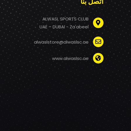
اتصل بنا
ALWASL SPORTS CLUB
UAE – DUBAI - Za'abeel
alwaslstore@alwaslsc.ae
www.alwaslsc.ae