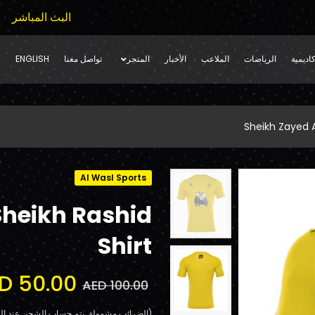
البث المباشر
اديمية
الرياضات
الملاعب
الأخبار
المتجر
تواصل معنا
ENGLISH
Sheikh Zayed A
Al Wasl Sports
Sheikh Rashid
Shirt
D 50.00
AED 100.00
(الضرائب مشمولة. يتم حساب الشحن عند الد