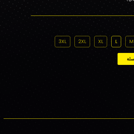
3XL
2XL
XL
L
M
سلة