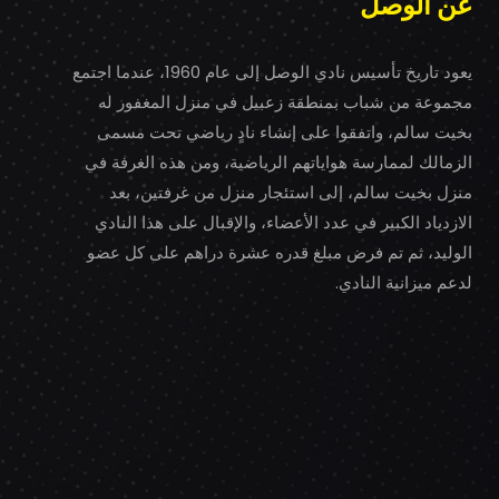
عن الوصل
يعود تاريخ تأسيس نادي الوصل إلى عام 1960، عندما اجتمع
مجموعة من شباب بمنطقة زعبيل في منزل المغفور له
بخيت سالم، واتفقوا على إنشاء نادٍ رياضي تحت مسمى
الزمالك لممارسة هواياتهم الرياضية، ومن هذه الغرفة في
منزل بخيت سالم، إلى استئجار منزل من غرفتين، بعد
الازدياد الكبير في عدد الأعضاء، والإقبال على هذا النادي
الوليد، ثم تم فرض مبلغ قدره عشرة دراهم على كل عضو
لدعم ميزانية النادي.