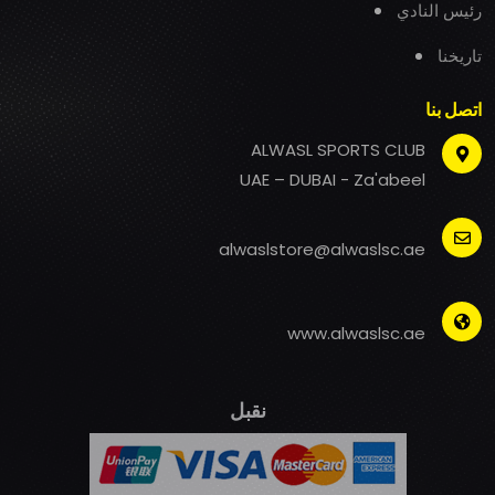
رئيس النادي
تاريخنا
اتصل بنا
ALWASL SPORTS CLUB
UAE – DUBAI - Za'abeel
alwaslstore@alwaslsc.ae
www.alwaslsc.ae
نقبل