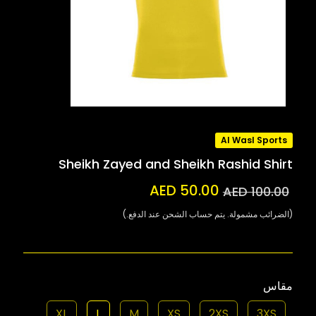
Al Wasl Sports
Sheikh Zayed and Sheikh Rashid Shirt
AED 50.00
AED 100.00
(الضرائب مشمولة. يتم حساب الشحن عند الدفع.)
مقاس
XL
L
M
XS
2XS
3XS