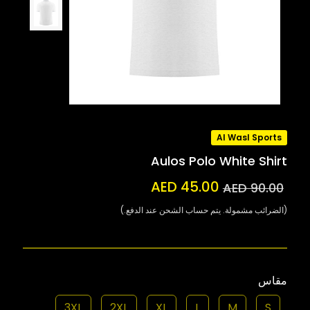
Al Wasl Sports
Aulos Polo White Shirt
AED 45.00
AED 90.00
(الضرائب مشمولة. يتم حساب الشحن عند الدفع.)
مقاس
3XL
2XL
XL
L
M
S