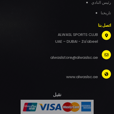
رئيس النادي
تاريخنا
اتصل بنا
ALWASL SPORTS CLUB
UAE – DUBAI - Za'abeel
alwaslstore@alwaslsc.ae
www.alwaslsc.ae
نقبل