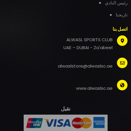
رئيس النادي
تاريخنا
اتصل بنا
ALWASL SPORTS CLUB
UAE – DUBAI - Za'abeel
alwaslstore@alwaslsc.ae
www.alwaslsc.ae
نقبل