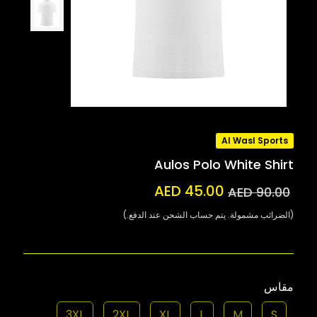
Al Wasl Sports
Aulos Polo White Shirt
AED 45.00
AED 90.00
(الضرائب مشمولة. يتم حساب الشحن عند الدفع.)
مقاس
3XL
2XL
XL
L
M
S