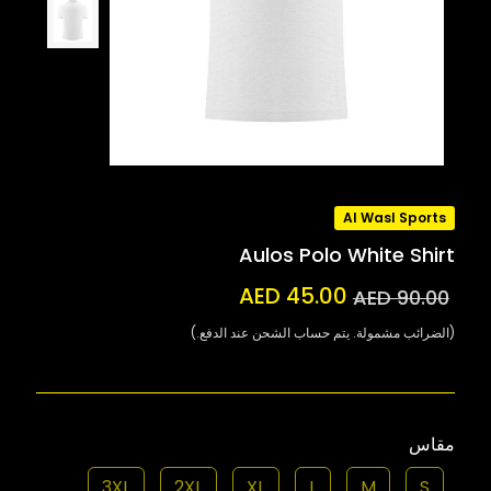
Al Wasl Sports
Aulos Polo White Shirt
AED 45.00
AED 90.00
(الضرائب مشمولة. يتم حساب الشحن عند الدفع.)
مقاس
3XL
2XL
XL
L
M
S