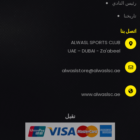
رئيس النادي
تاريخنا
اتصل بنا
ALWASL SPORTS CLUB
UAE – DUBAI - Za'abeel
alwaslstore@alwaslsc.ae
www.alwaslsc.ae
نقبل