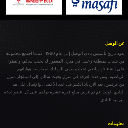
عن الوصل
يعود تاريخ تأسيس نادي الوصل إلى عام 1960، عندما اجتمع مجموعة
من شباب بمنطقة زعبيل في منزل المغفور له بخيت سالم، واتفقوا
على إنشاء نادٍ رياضي تحت مسمى الزمالك لممارسة هواياتهم
الرياضية، ومن هذه الغرفة في منزل بخيت سالم، إلى استئجار منزل
من غرفتين، بعد الازدياد الكبير في عدد الأعضاء، والإقبال على هذا
النادي الوليد، ثم تم فرض مبلغ قدره عشرة دراهم على كل عضو لدعم
ميزانية النادي.
معلومات