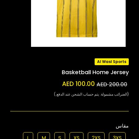
Al Wasl Sports
Basketball Home Jersey
AED 100.00
AED 200.00
(الضرائب مشمولة. يتم حساب الشحن عند الدفع.)
مقاس
L
M
S
XS
2XS
3XS