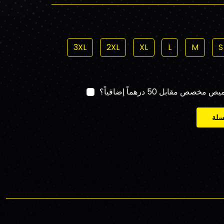
3XL
2XL
XL
L
M
S
قابل 50 درهماً إضافياً؟
سلة