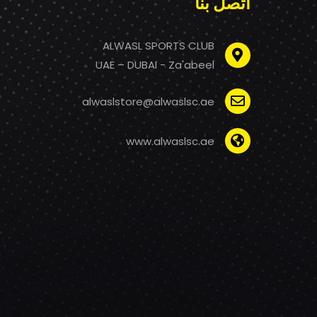
اتصل بنا
ALWASL SPORTS CLUB
UAE – DUBAI - Za'abeel
alwaslstore@alwaslsc.ae
www.alwaslsc.ae