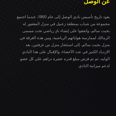
عن الوصل
يعود تاريخ تأسيس نادي الوصل إلى عام 1960، عندما اجتمع
مجموعة من شباب بمنطقة زعبيل في منزل المغفور له
بخيت سالم، واتفقوا على إنشاء نادٍ رياضي تحت مسمى
الزمالك لممارسة هواياتهم الرياضية، ومن هذه الغرفة في
منزل بخيت سالم، إلى استئجار منزل من غرفتين، بعد
الازدياد الكبير في عدد الأعضاء، والإقبال على هذا النادي
الوليد، ثم تم فرض مبلغ قدره عشرة دراهم على كل عضو
لدعم ميزانية النادي.