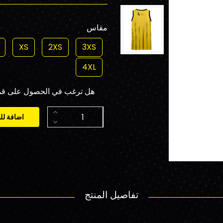
مقاس
XS
2XS
3XS
4XL
هل ترغب في الحصول على قميص مخصص م
اضافة لل
تفاصيل المنتج