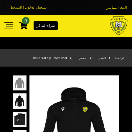
البث المباشر
تسجيل الدخول | التسجيل
0
شراء التذاكر
الرئيسية
المتجر
الملابس
Cello Full Zip Hoody Black