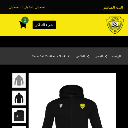
البث المباشر
تسجيل الدخول | التسجيل
0
شراء التذاكر
الرئيسية
المتجر
الملابس
Cello Full Zip Hoody Black