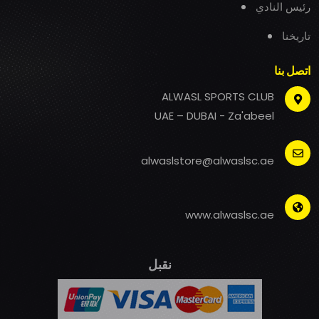
رئيس النادي
تاريخنا
اتصل بنا
ALWASL SPORTS CLUB
UAE – DUBAI - Za'abeel
alwaslstore@alwaslsc.ae
www.alwaslsc.ae
نقبل