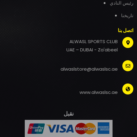
رئيس النادي
تاريخنا
اتصل بنا
ALWASL SPORTS CLUB
UAE – DUBAI - Za'abeel
alwaslstore@alwaslsc.ae
www.alwaslsc.ae
نقبل