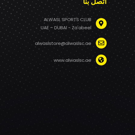
اتصل بنا
ALWASL SPORTS CLUB
UAE – DUBAI - Za'abeel
alwaslstore@alwaslsc.ae
www.alwaslsc.ae