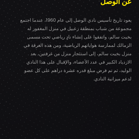
عن الوصل
يعود تاريخ تأسيس نادي الوصل إلى عام 1960، عندما اجتمع
مجموعة من شباب بمنطقة زعبيل في منزل المغفور له
بخيت سالم، واتفقوا على إنشاء نادٍ رياضي تحت مسمى
الزمالك لممارسة هواياتهم الرياضية، ومن هذه الغرفة في
منزل بخيت سالم، إلى استئجار منزل من غرفتين، بعد
الازدياد الكبير في عدد الأعضاء، والإقبال على هذا النادي
الوليد، ثم تم فرض مبلغ قدره عشرة دراهم على كل عضو
لدعم ميزانية النادي.