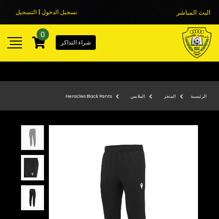
البث المباشر
تسجيل الدخول | التسجيل
0
شراء التذاكر
الرئيسية
المتجر
الملابس
Heracles Black Pants