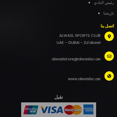
رئيس النادي
تاريخنا
اتصل بنا
ALWASL SPORTS CLUB
UAE – DUBAI - Za'abeel
alwaslstore@alwaslsc.ae
www.alwaslsc.ae
نقبل