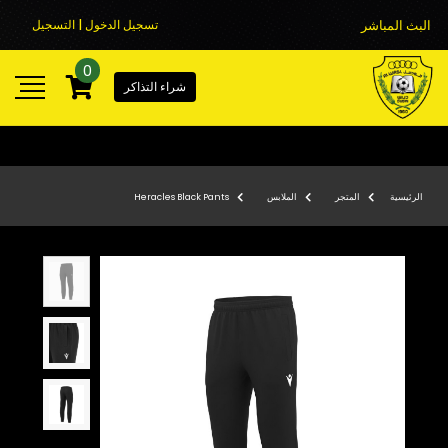
البث المباشر
تسجيل الدخول | التسجيل
0
شراء التذاكر
الرئيسية
المتجر
الملابس
Heracles Black Pants