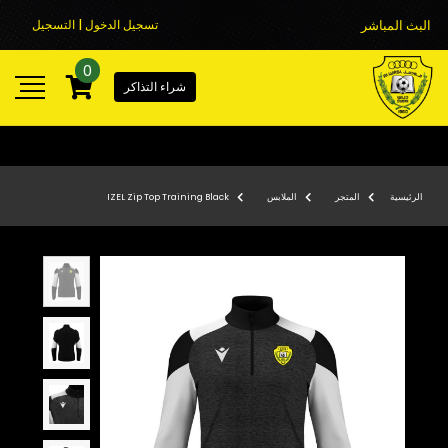
البث المباشر
تسجيل الدخول | التسجيل
0
شراء التذاكر
الرئيسية
المتجر
الملابس
IZEL Zip Top Training Black