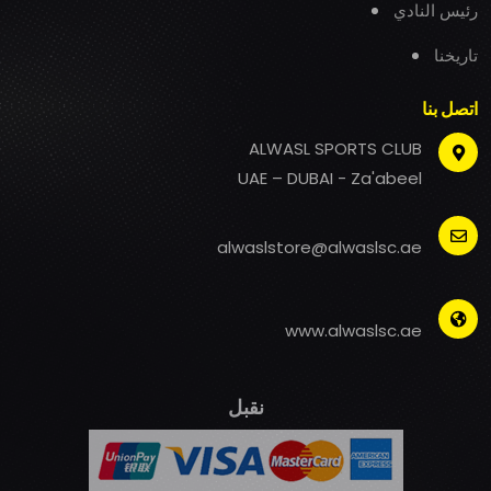
رئيس النادي
تاريخنا
اتصل بنا
ALWASL SPORTS CLUB
UAE – DUBAI - Za'abeel
alwaslstore@alwaslsc.ae
www.alwaslsc.ae
نقبل