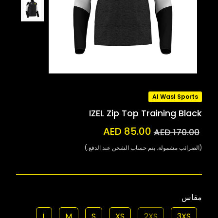
Al Wasl Sports
IZEL Zip Top Training Black
AED 85.00
AED 170.00
(الضرائب مشمولة. يتم حساب الشحن عند الدفع.)
مقاس
L
M
S
XS
2XS
3XS