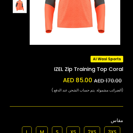
Al Wasl Sports
IZEL Zip Training Top Coral
AED 85.00
AED 170.00
(الضرائب مشمولة. يتم حساب الشحن عند الدفع.)
مقاس
L
M
S
XS
2XS
3XS