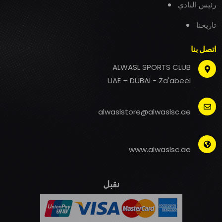
رئيس النادي
تاريخنا
اتصل بنا
ALWASL SPORTS CLUB
UAE – DUBAI - Za'abeel
alwaslstore@alwaslsc.ae
www.alwaslsc.ae
نقبل