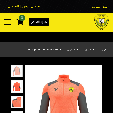
البث المباشر
تسجيل الدخول | التسجيل
0
شراء التذاكر
الرئيسية
المتجر
الملابس
IZEL Zip Training Top Coral