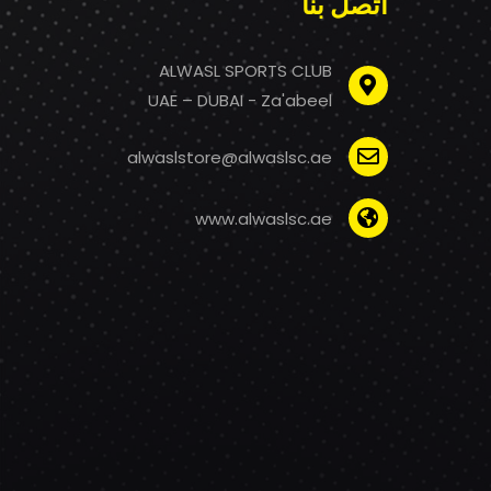
اتصل بنا
ALWASL SPORTS CLUB
UAE – DUBAI - Za'abeel
alwaslstore@alwaslsc.ae
www.alwaslsc.ae