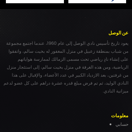
عن الوصل
يعود تاريخ تأسيس نادي الوصل إلى عام 1960، عندما اجتمع مجموعة
من شباب بمنطقة زعبيل في منزل المغفور له بخيت سالم، واتفقوا
على إنشاء نادٍ رياضي تحت مسمى الزمالك لممارسة هواياتهم
الرياضية، ومن هذه الغرفة في منزل بخيت سالم، إلى استئجار منزل
من غرفتين، بعد الازدياد الكبير في عدد الأعضاء، والإقبال على هذا
النادي الوليد، ثم تم فرض مبلغ قدره عشرة دراهم على كل عضو لدعم
ميزانية النادي.
معلومات
حسابي