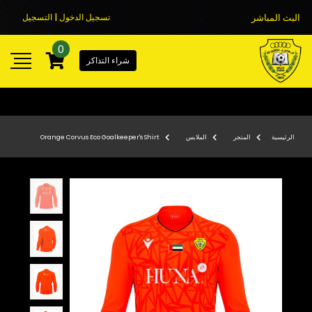
البث المباشر
تسجيل الدخول | التسجيل
0
شراء التذاكر
الرئيسية
المتجر
الملابس
Orange Corvus Eco Goalkeeper's Shirt