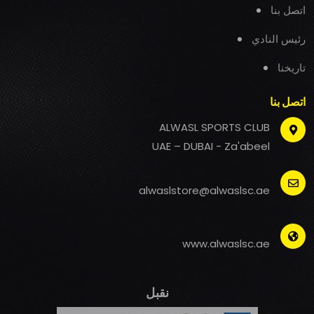
اتصل بنا
رئيس النادي
تاريخنا
اتصل بنا
ALWASL SPORTS CLUB
UAE – DUBAI - Za'abeel
alwaslstore@alwaslsc.ae
www.alwaslsc.ae
نقبل