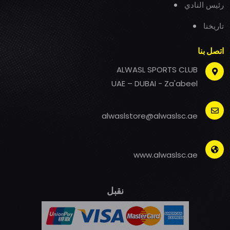
رئيس النادي
تاريخنا
اتصل بنا
ALWASL SPORTS CLUB
UAE – DUBAI - Za'abeel
alwaslstore@alwaslsc.ae
www.alwaslsc.ae
نقبل