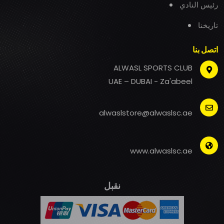
رئيس النادي
تاريخنا
اتصل بنا
ALWASL SPORTS CLUB
UAE – DUBAI - Za'abeel
alwaslstore@alwaslsc.ae
www.alwaslsc.ae
نقبل