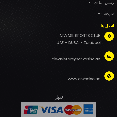
رئيس النادي
تاريخنا
اتصل بنا
ALWASL SPORTS CLUB
UAE – DUBAI - Za'abeel
alwaslstore@alwaslsc.ae
www.alwaslsc.ae
نقبل