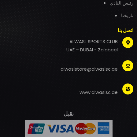
رئيس النادي
تاريخنا
اتصل بنا
ALWASL SPORTS CLUB
UAE – DUBAI - Za'abeel
alwaslstore@alwaslsc.ae
www.alwaslsc.ae
نقبل