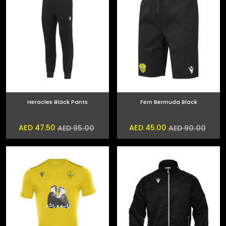
Heracles Black Pants
Fern Bermuda Black
AED 47.50
AED 45.00
AED 95.00
AED 90.00